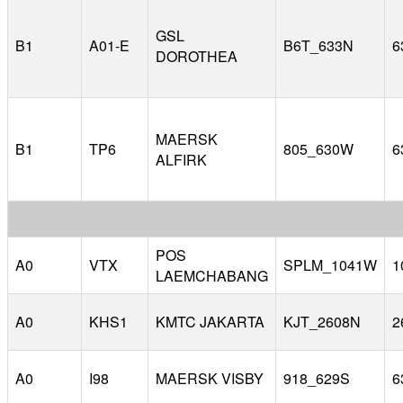
GSL
B1
A01-E
B6T_633N
6
DOROTHEA
MAERSK
B1
TP6
805_630W
6
ALFIRK
POS
A0
VTX
SPLM_1041W
1
LAEMCHABANG
A0
KHS1
KMTC JAKARTA
KJT_2608N
2
A0
I98
MAERSK VISBY
918_629S
6