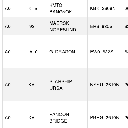
KMTC
A0
KTS
KBK_2609N
2
BANGKOK
MAERSK
A0
I98
ER6_630S
6
NORESUND
A0
IA10
G. DRAGON
EW0_632S
6
STARSHIP
A0
KVT
NSSU_2610N
2
URSA
PANCON
A0
KVT
PBRG_2610N
2
BRIDGE