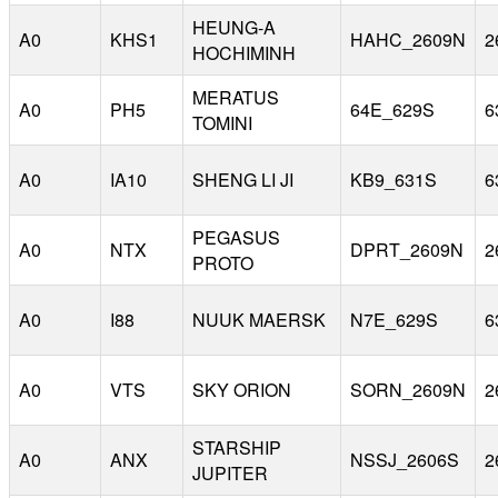
HEUNG-A
A0
KHS1
HAHC_2609N
2
HOCHIMINH
MERATUS
A0
PH5
64E_629S
6
TOMINI
A0
IA10
SHENG LI JI
KB9_631S
6
PEGASUS
A0
NTX
DPRT_2609N
2
PROTO
A0
I88
NUUK MAERSK
N7E_629S
6
A0
VTS
SKY ORION
SORN_2609N
2
STARSHIP
A0
ANX
NSSJ_2606S
2
JUPITER