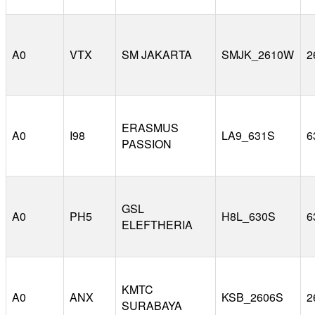
A0
VTX
SM JAKARTA
SMJK_2610W
2
ERASMUS
A0
I98
LA9_631S
6
PASSION
GSL
A0
PH5
H8L_630S
6
ELEFTHERIA
KMTC
A0
ANX
KSB_2606S
2
SURABAYA