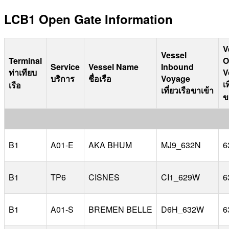
LCB1 Open Gate Information
V
Vessel
Terminal
O
Service
Vessel Name
Inbound
ท่าเทียบ
V
บริการ
ชื่อเรือ
Voyage
เท
เรือ
เที่ยวเรือขาเข้า
ข
B1
A01-E
AKA BHUM
MJ9_632N
6
B1
TP6
CISNES
CI1_629W
6
B1
A01-S
BREMEN BELLE
D6H_632W
6